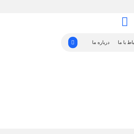
ساعات کاری
شنبه تا چهارشنبه 8 تا 18
باط با ما
درباره ما