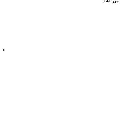
می باشد.
م
م