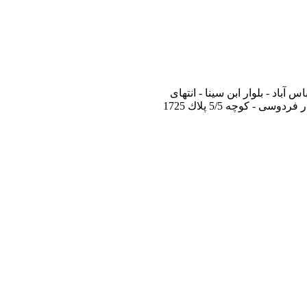
باد - بلوار ابن سینا - انتهای
وسی - كوچه 5/5 پلاك 1725